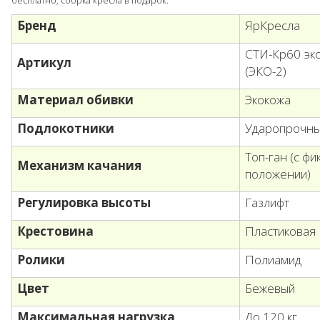
бесплатно, сборка кресла в подарок.
Бренд
ЯрКресла
СТИ-Кр60 эко
Артикул
(ЭКО-2)
Материал обивки
Экокожа
Подлокотники
Ударопрочны
Топ-ган (с ф
Механизм качания
положении)
Регулировка высоты
Газлифт
Крестовина
Пластиковая
Ролики
Полиамид
Цвет
Бежевый
Максимальная нагрузка
До 120 кг