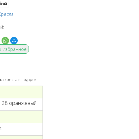
Кресла
й:
в избранное
ка кресла в подарок.
т 28 оранжевый
к