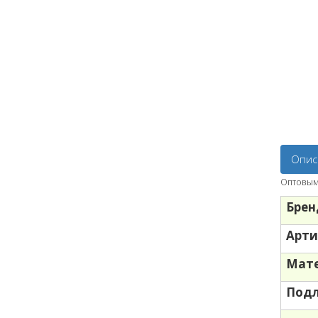
Опис
Оптовым 
Брен
Арти
Мате
Под