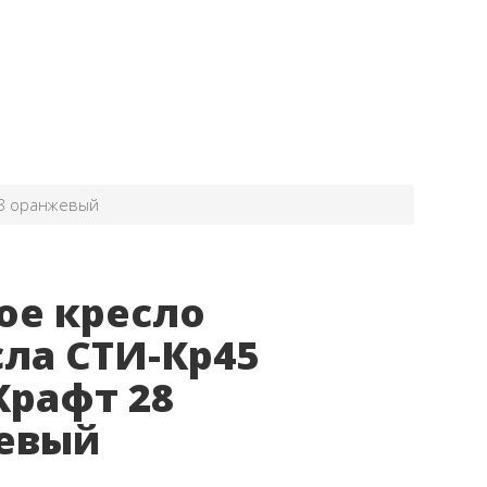
28 оранжевый
ое кресло
ла СТИ-Кр45
Крафт 28
евый