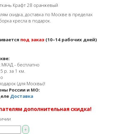
 ткань Крафт 28 оранжевый
ям скидка, доставка по Москве в пределах
борка кресла в подарок.
ливается
под заказ
(10–14 рабочих дней)
кве:
 МКАД - бесплатно
 р. за 1 км.
но
подарок (для Москвы)!
оны России и МО:
деле
Доставка
пателям дополнительная скидка!
личии