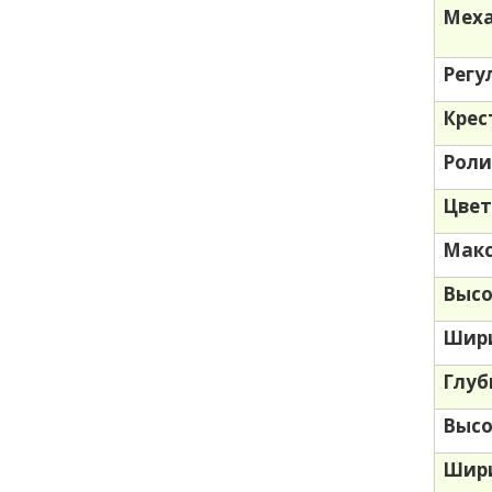
Меха
Регу
Крес
Роли
Цве
Макс
Высо
Шири
Глуб
Высо
Шири