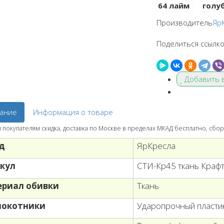
Производитель
Яр
Поделиться ссылко
Добавить 
ание
Информация о товаре
покупателям скидка, доставка по Москве в пределах МКАД бесплатно, сбор
д
ЯрКресла
кул
СТИ-Кр45 ткань Краф
риал обивки
Ткань
локотники
Ударопрочный пласти