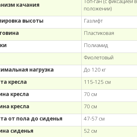
Топ-ган (с фиксацией 
низм качания
положении)
лировка высоты
Газлифт
товина
Пластиковая
ки
Полиамид
т
Фиолетовый
имальная нагрузка
До 120 кг
та кресла
115-125 см
на кресла
70 см
ина кресла
70 см
та от пола до сиденья
47-57 см
на сиденья
52 см