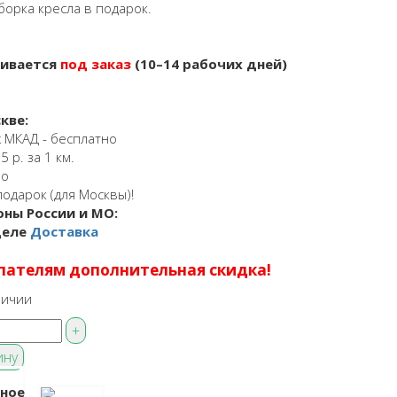
борка кресла в подарок.
ливается
под заказ
(10–14 рабочих дней)
кве:
 МКАД - бесплатно
 р. за 1 км.
но
подарок (для Москвы)!
оны России и МО:
деле
Доставка
пателям дополнительная скидка!
личии