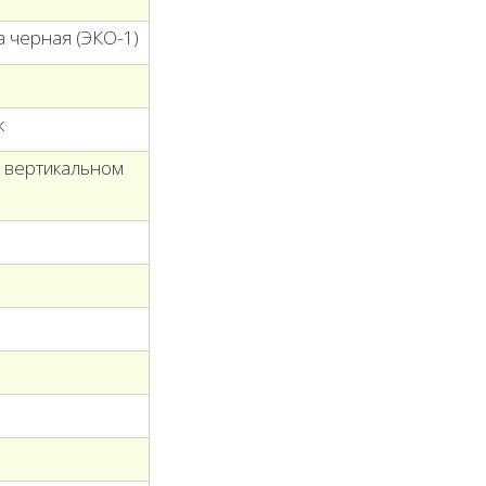
а черная (ЭКО-1)
к
в вертикальном