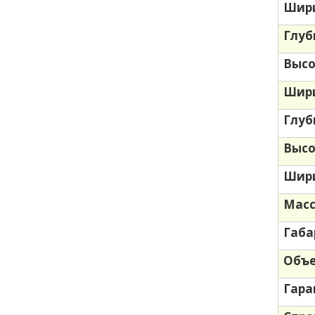
Шири
Глуб
Высо
Шири
Глуб
Высо
Шири
Масс
Габа
Объе
Гара