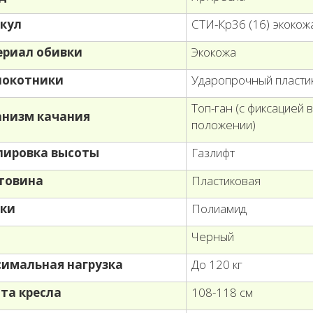
кул
СТИ-Кр36 (16) экокож
риал обивки
Экокожа
локотники
Ударопрочный пласти
Топ-ган (с фиксацией 
низм качания
положении)
лировка высоты
Газлифт
товина
Пластиковая
ки
Полиамид
т
Черный
имальная нагрузка
До 120 кг
та кресла
108-118 см