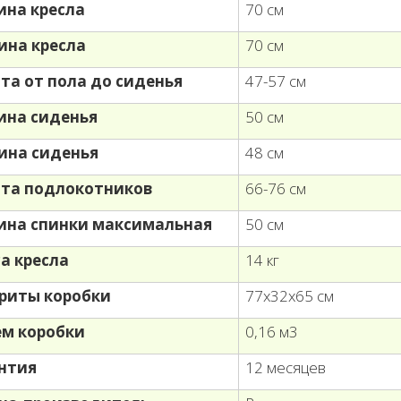
на кресла
70 см
ина кресла
70 см
та от пола до сиденья
47-57 см
на сиденья
50 см
ина сиденья
48 см
та подлокотников
66-76 см
на спинки максимальная
50 см
а кресла
14 кг
риты коробки
77х32х65 см
м коробки
0,16 м3
нтия
12 месяцев