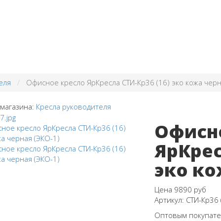
еля
Офисное кресло ЯрКресла СТИ-Кр36 (16) эко кожа черн
 магазина:
Кресла руководителя
Офисн
ЯрКрес
эко ко
Цена
9890 руб
Артикул:
СТИ-Кр36 
Оптовым покупател