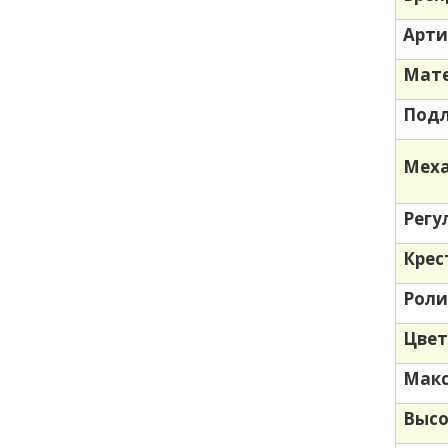
Арти
Мате
Под
Меха
Регу
Крес
Роли
Цве
Макс
Высо