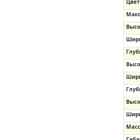
Цве
Макс
Высо
Шири
Глуб
Высо
Шири
Глуб
Высо
Шири
Масс
Габа