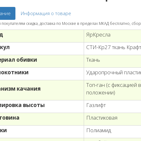
ание
Информация о товаре
покупателям скидка, доставка по Москве в пределах МКАД бесплатно, сбор
д
ЯрКресла
кул
СТИ-Кр27 ткань Крафт
риал обивки
Ткань
локотники
Ударопрочный пласти
Топ-ган (с фиксацией 
низм качания
положении)
лировка высоты
Газлифт
товина
Пластиковая
ки
Полиамид