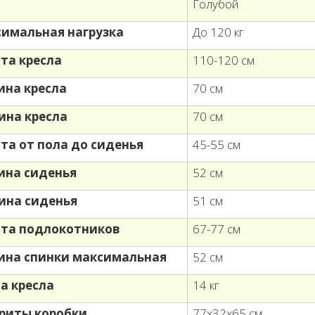
т
Голубой
имальная нагрузка
До 120 кг
та кресла
110-120 см
на кресла
70 см
ина кресла
70 см
та от пола до сиденья
45-55 см
на сиденья
52 см
ина сиденья
51 см
та подлокотников
67-77 см
на спинки максимальная
52 см
а кресла
14 кг
риты коробки
77х32х65 см