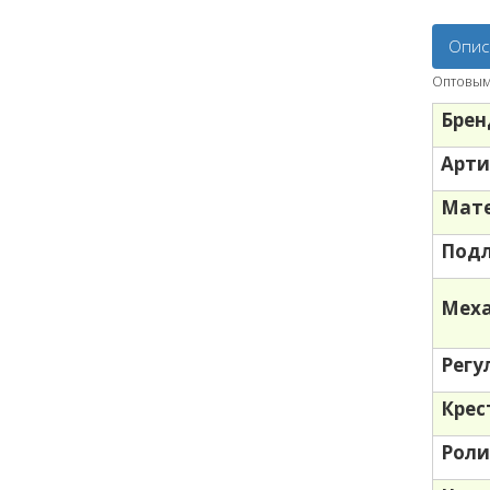
Опис
Оптовым 
Брен
Арти
Мате
Под
Меха
Регу
Крес
Роли