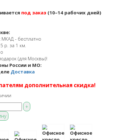
ливается
под заказ
(10–14 рабочих дней)
кве:
 МКАД - бесплатно
 р. за 1 км.
но
подарок (для Москвы)!
оны России и МО:
деле
Доставка
пателям дополнительная скидка!
личии