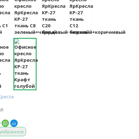
Кресла
й:
 избранное