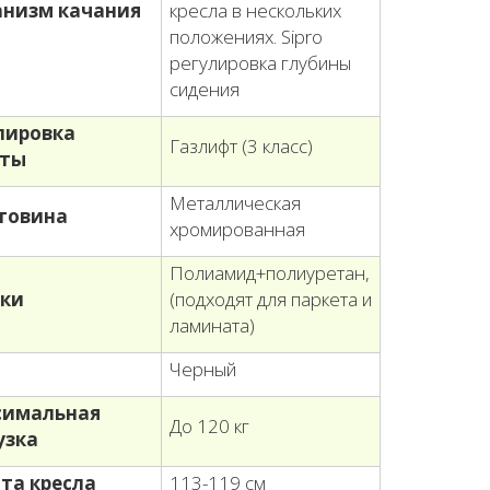
низм качания
кресла в нескольких
положениях. Sipro
регулировка глубины
сидения
лировка
Газлифт (3 класс)
оты
Металлическая
товина
хромированная
Полиамид+полиуретан,
ки
(подходят для паркета и
ламината)
т
Черный
симальная
До 120 кг
узка
та кресла
113-119 см