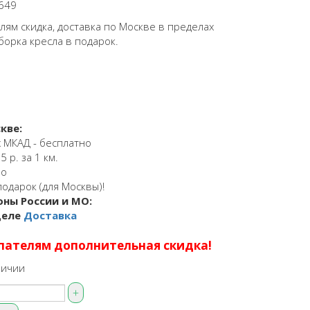
649
ям скидка, доставка по Москве в пределах
борка кресла в подарок.
кве:
 МКАД - бесплатно
 р. за 1 км.
но
подарок (для Москвы)!
оны России и МО:
деле
Доставка
пателям дополнительная скидка!
личии