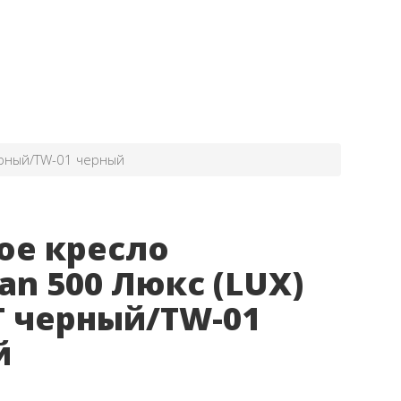
ерный/TW-01 черный
ое кресло
an 500 Люкс (LUX)
T черный/TW-01
й