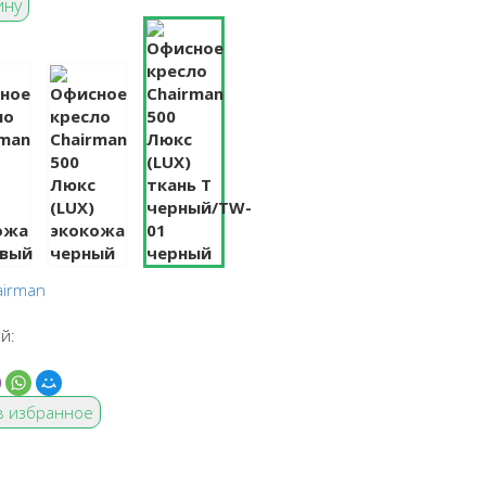
airman
й:
в избранное