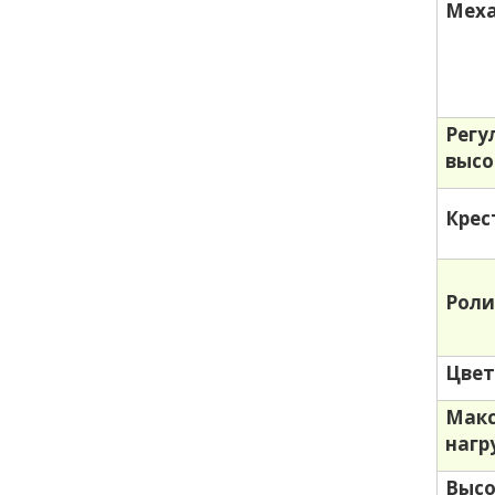
Меха
Регу
выс
Крес
Роли
Цве
Мак
нагр
Высо