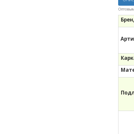
Оптовым 
Брен
Арти
Карк
Мате
Под