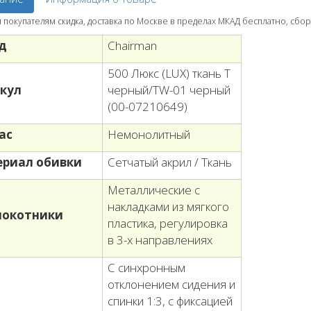
покупателям скидка, доставка по Москве в пределах МКАД бесплатно, сбор
д
Chairman
500 Люкс (LUX) ткань T
кул
черный/TW-01 черный
(00-07210649)
ас
Немонолитный
риал обивки
Сетчатый акрил / Ткань
Металлические с
накладками из мягкого
локотники
пластика, регулировка
в 3-х направлениях
С синхронным
отклонением сидения и
спинки 1:3, с фиксацией