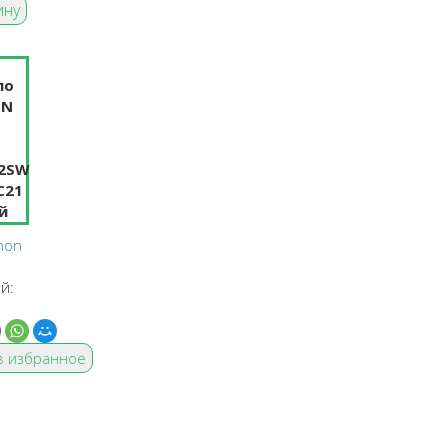
non
й:
в избранное