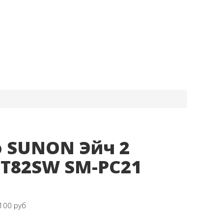
 SUNON Эйч 2
HT82SW SM-PC21
100 руб