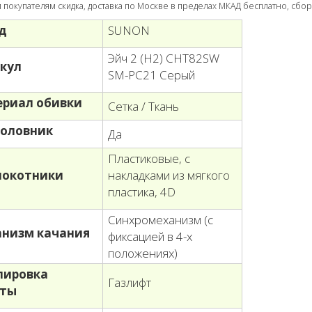
покупателям скидка, доставка по Москве в пределах МКАД бесплатно, сбор
д
SUNON
Эйч 2 (H2) CHT82SW
кул
SM-PC21 Серый
риал обивки
Сетка / Ткань
оловник
Да
Пластиковые, с
локотники
накладками из мягкого
пластика, 4D
Синхромеханизм (с
низм качания
фиксацией в 4-х
положениях)
лировка
Газлифт
оты