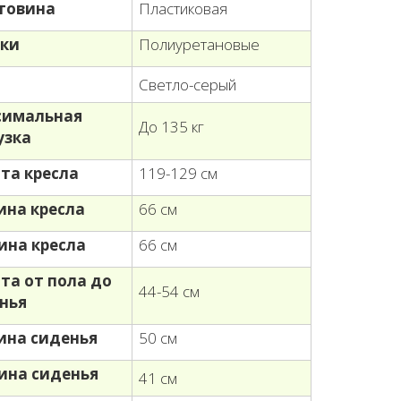
товина
Пластиковая
ки
Полиуретановые
т
Светло-серый
симальная
До 135 кг
узка
та кресла
119-129 см
на кресла
66 см
ина кресла
66 см
та от пола до
44-54 см
нья
на сиденья
50 см
ина сиденья
41 см