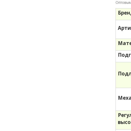
Оптовым 
Брен
Арти
Мате
Подг
Под
Меха
Регу
выс