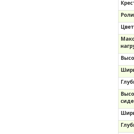
Крес
Роли
Цве
Мак
нагр
Высо
Шири
Глуб
Высо
сиде
Шири
Глуб