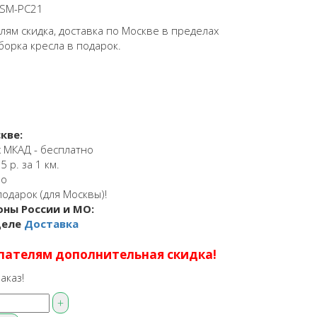
SM-PC21
ям скидка, доставка по Москве в пределах
борка кресла в подарок.
кве:
 МКАД - бесплатно
 р. за 1 км.
но
подарок (для Москвы)!
оны России и МО:
деле
Доставка
пателям дополнительная скидка!
аказ!