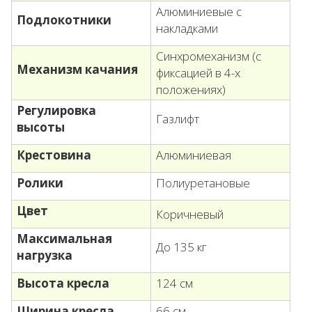
Алюминиевые с
Подлокотники
накладками
Синхромеханизм (с
Механизм качания
фиксацией в 4-х
положениях)
Регулировка
Газлифт
высоты
Крестовина
Алюминиевая
Ролики
Полиуретановые
Цвет
Коричневый
Максимальная
До 135 кг
нагрузка
Высота кресла
124 см
Ширина кресла
66 см