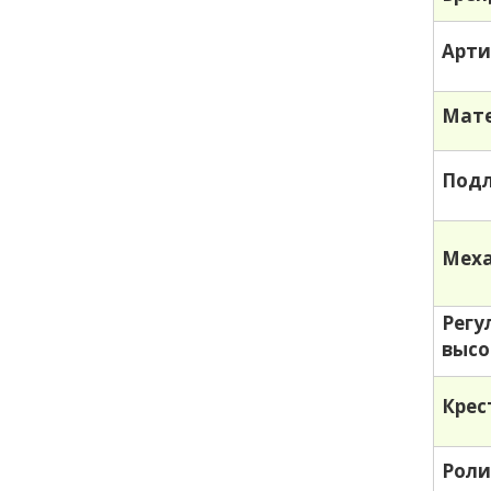
Арти
Мате
Под
Меха
Регу
выс
Крес
Роли