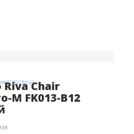
 Riva Chair
о-M FK013-B12
й
538