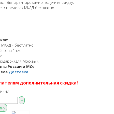
ас - Вы гарантированно получите скидку,
е в пределах МКАД бесплатно.
кве:
 МКАД - бесплатно
 р. за 1 км.
но
подарок (для Москвы)!
оны России и МО:
деле
Доставка
пателям дополнительная скидка!
личии