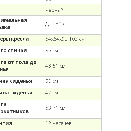
т
Черный
симальная
До 150 кг
узка
еры кресла
64х64х95-103 см
та спинки
56 см
та от пола до
43-51 см
нья
на сиденья
50 см
ина сиденья
47 см
ота
63-71 см
окотников
нтия
12 месяцев