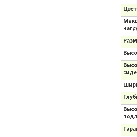
Цве
Мак
нагр
Разм
Высо
Высо
сиде
Шири
Глуб
Выс
подл
Гара