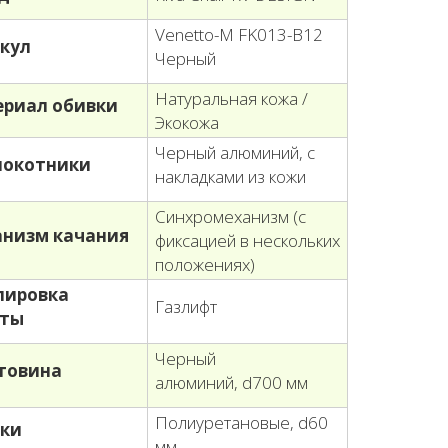
Venetto-M FK013-B12
кул
Черный
Натуральная кожа /
риал обивки
Экокожа
Черный алюминий, с
локотники
накладками из кожи
Cинхромеханизм (с
низм качания
фиксацией в нескольких
положениях)
лировка
Газлифт
оты
Черный
товина
алюминий, d700 мм
Полиуретановые, d60
ки
мм