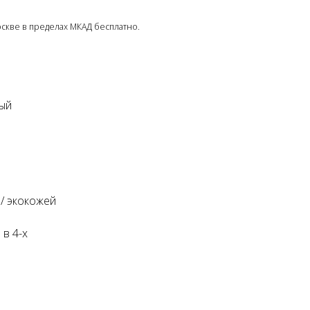
Москве в пределах МКАД бесплатно.
вый
/ экокожей
в 4-х