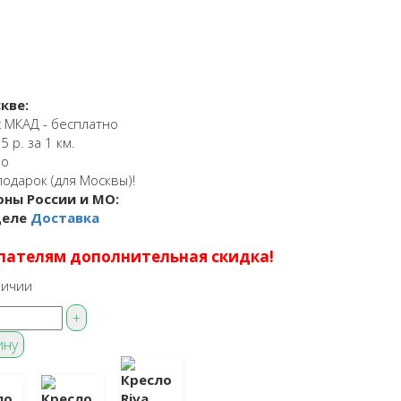
кве:
 МКАД - бесплатно
 р. за 1 км.
но
подарок (для Москвы)!
оны России и МО:
деле
Доставка
пателям дополнительная скидка!
личии