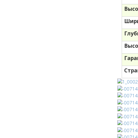
Высо
Шири
Глуб
Высо
Гара
Стра