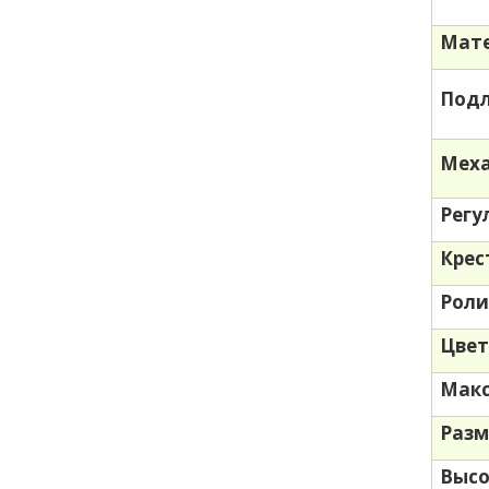
Мате
Под
Меха
Регу
Крес
Роли
Цве
Макс
Разм
Высо