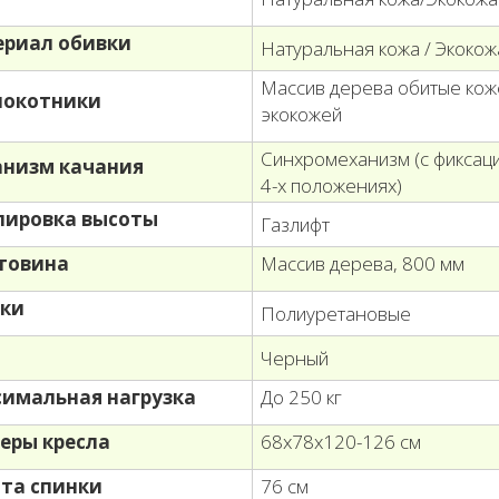
риал обивки
Натуральная кожа / Экокож
Массив дерева обитые кож
локотники
экокожей
Cинхромеханизм (с фиксац
низм качания
4-х положениях)
лировка высоты
Газлифт
товина
Массив дерева, 800 мм
ки
Полиуретановые
т
Черный
имальная нагрузка
До 250 кг
еры кресла
68х78х120-126 см
та спинки
76 см