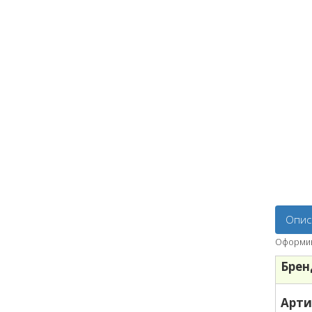
Опис
Оформив 
Брен
Арти