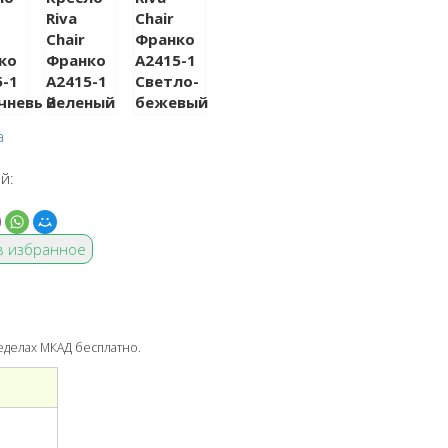
a
й:
в избранное
ределах МКАД бесплатно.