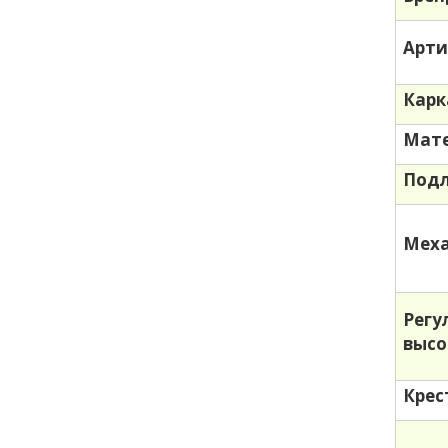
Арти
Карк
Мате
Под
Меха
Регу
выс
Крес