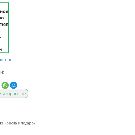
airman
й:
в избранное
ка кресла в подарок.