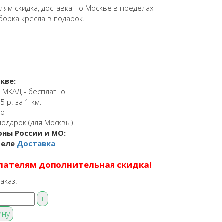
ям скидка, доставка по Москве в пределах
борка кресла в подарок.
кве:
 МКАД - бесплатно
 р. за 1 км.
но
подарок (для Москвы)!
оны России и МО:
деле
Доставка
пателям дополнительная скидка!
аказ!