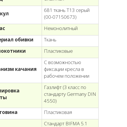
681 ткань Т13 серый
кул
(00-07150673)
ас
Немонолитный
риал обивки
Ткань
локотники
Пластиковые
С возможностью
низм качания
фиксации кресла в
рабочем положении
Газлифт (3 класс по
лировка
стандарту Germany DIN
оты
4550)
товина
Пластиковая
Стандарт BIFMA 5.1