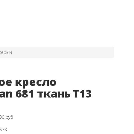
 серый
ое кресло
an 681 ткань Т13
00 руб
673