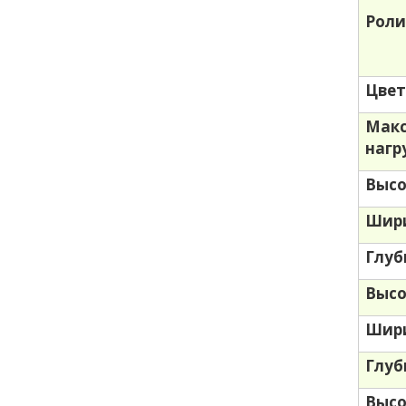
Роли
Цве
Мак
нагр
Высо
Шири
Глуб
Высо
Шири
Глуб
Выс