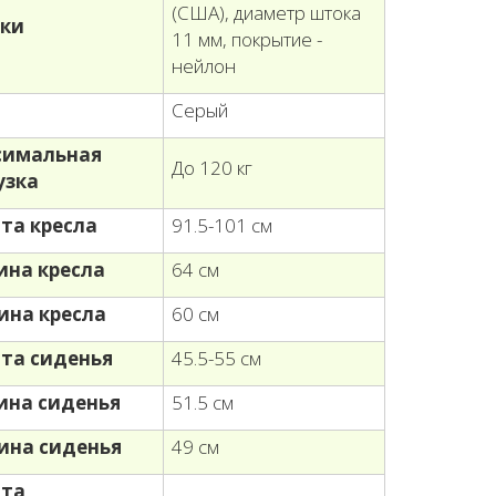
(США), диаметр штока
ки
11 мм, покрытие -
нейлон
т
Серый
симальная
До 120 кг
узка
та кресла
91.5-101 см
на кресла
64 см
ина кресла
60 см
та сиденья
45.5-55 см
на сиденья
51.5 см
ина сиденья
49 см
ота