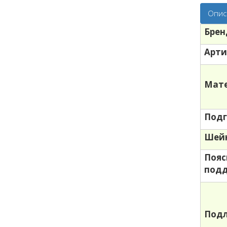
Опис
Брен
Арти
Мате
Подг
Шей
Пояс
под
Под