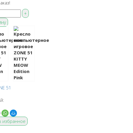
аказ!
NE 51
й:
в избранное