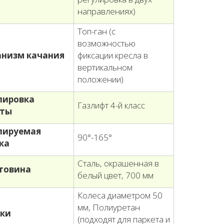
направлениях)
Топ-ган (с
возможностью
низм качания
фиксации кресла в
вертикальном
положении)
лировка
Газлифт 4-й класс
оты
лируемая
90°-165°
ка
Сталь, окрашенная в
товина
белый цвет, 700 мм
Колеса диаметром 50
мм, Полиуретан
ки
(подходят для паркета и