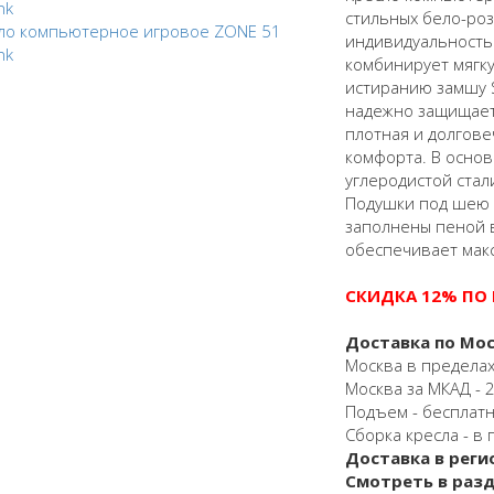
стильных бело-роз
индивидуальность
комбинирует мягк
истиранию замшу S
надежно защищает 
плотная и долгове
комфорта. В основе
углеродистой стал
Подушки под шею 
заполнены пеной 
обеспечивает мак
СКИДКА 12% ПО
Доставка по Мос
Москва в пределах
Москва за МКАД - 25
Подъем - бесплат
Сборка кресла - в 
Доставка в реги
Смотреть в раз