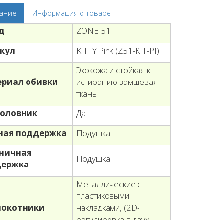
ание
Информация о товаре
д
ZONE 51
кул
KITTY Pink (Z51-KIT-PI)
Экокожа и стойкая к
риал обивки
истиранию замшевая
ткань
оловник
Да
ная поддержка
Подушка
ничная
Подушка
держка
Металлические с
пластиковыми
локотники
накладками, (2D-
регулировка в двух