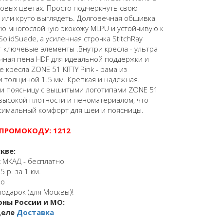
овых цветах. Просто подчеркнуть свою
 или круто выглядеть. Долговечная обшивка
ую многослойную экокожу MLPU и устойчивую к
olidSuede, а усиленная строчка StitchRay
ключевые элементы .Внутри кресла - ультра
чная пена HDF для идеальной поддержки и
 кресла ZONE 51 KITTY Pink - рама из
и толщиной 1.5 мм. Крепкая и надежная.
и поясницу с вышитыми логотипами ZONE 51
высокой плотности и пеноматериалом, что
симальный комфорт для шеи и поясницы.
 ПРОМОКОДУ:
1212
кве:
 МКАД - бесплатно
 р. за 1 км.
но
подарок (для Москвы)!
оны России и МО:
деле
Доставка