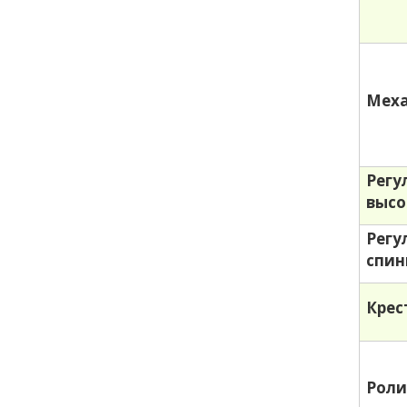
Меха
Регу
выс
Регу
спин
Крес
Роли