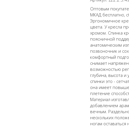
Оптовым покупател
МКАД бесплатно, с
Эргономичное кре
цвета. У кресла п
хромом. Спинка кр
поясничной поддер
анатомическим из
позвоночник и со
комфортный подго
снимает напряжени
возможностью регу
глубина, высота и
спинки это - сетч
она имеет повыше
плетение способс
Материал изготавл
добавлением арами
вечным. Раздельно
нескольких полож
ногам оставаться 