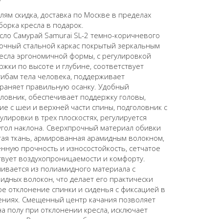
ям скидка, доставка по Москве в пределах
борка кресла в подарок.
сло Самурай Samurai SL-2 темно-коричневого
рочный стальной каркас покрытый зеркальным
есла эргономичной формы, с регулировкой
жки по высоте и глубине, соответствует
гибам тела человека, поддерживает
храняет правильную осанку. Удобный
ловник, обеспечивает поддержку головы,
е с шеи и верхней части спины, подголовник с
лировки в трех плоскостях, регулируется
 угол наклона. Сверхпрочный материал обивки
атая ткань, армированная арамидным волокном,
нную прочность и износостойкость, сетчатое
твует воздухопроницаемости и комфорту.
ивается из полиамидного материала с
дных волокон, что делает его практически
е отклонение спинки и сиденья с фиксацией в
ениях. Смещенный центр качания позволяет
на полу при отклонении кресла, исключает