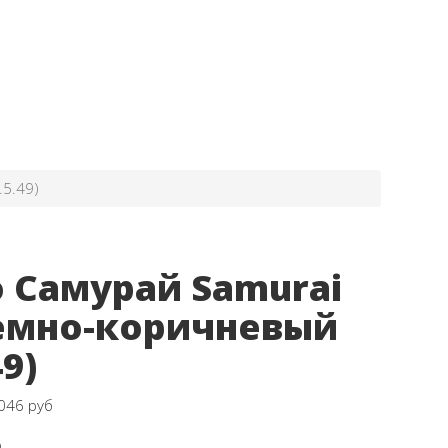
.5.49)
 Самурай Samurai
Темно-коричневый
49)
046 руб
9