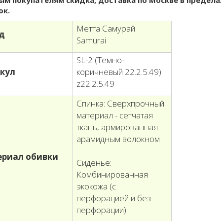
ым покупателям скидка, доставка по Москве в предела
ок.
Метта Самурай
д
Samurai
SL-2 (Темно-
кул
коричневый 22.2.5.49)
z22.2.5.49
Спинка: Сверхпрочный
материал - сетчатая
ткань, армированная
арамидным волокном
риал обивки
Сиденье:
Комбинированная
экокожа (с
перфорацией и без
перфорации)