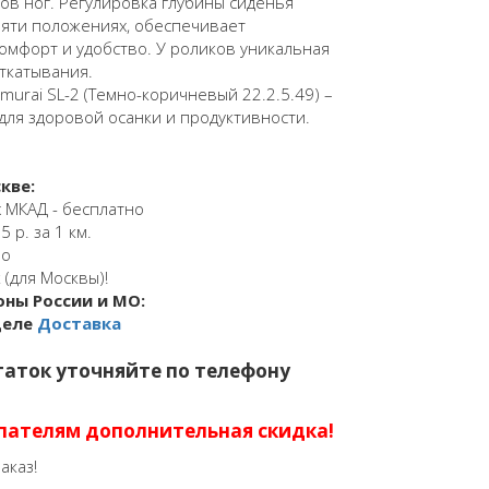
ов ног. Регулировка глубины сиденья
пяти положениях, обеспечивает
омфорт и удобство. У роликов уникальная
ткатывания.
murai SL-2 (Темно-коричневый 22.2.5.49) –
ля здоровой осанки и продуктивности.
кве:
 МКАД - бесплатно
 р. за 1 км.
но
 (для Москвы)!
оны России и МО:
деле
Доставка
аток уточняйте по телефону
пателям дополнительная скидка!
аказ!