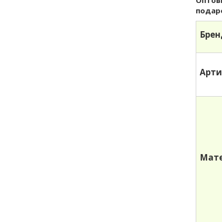
Оптов
подар
Брен
Арти
Мате