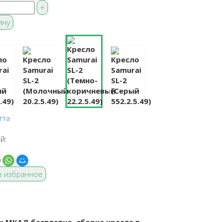
тта
й:
в избранное