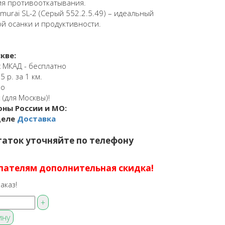
ия противооткатывания.
murai SL-2 (Серый 552.2.5.49) – идеальный
й осанки и продуктивности.
кве:
 МКАД - бесплатно
 р. за 1 км.
но
 (для Москвы)!
оны России и МО:
деле
Доставка
аток уточняйте по телефону
пателям дополнительная скидка!
аказ!