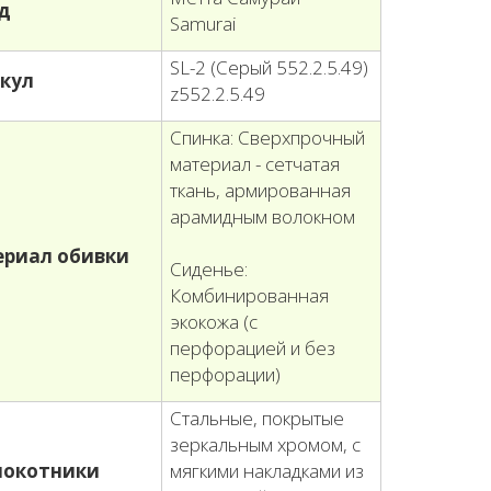
д
Samurai
SL-2 (Серый 552.2.5.49)
кул
z552.2.5.49
Спинка: Сверхпрочный
материал - сетчатая
ткань, армированная
арамидным волокном
риал обивки
Сиденье:
Комбинированная
экокожа (с
перфорацией и без
перфорации)
Стальные, покрытые
зеркальным хромом, с
локотники
мягкими накладками из