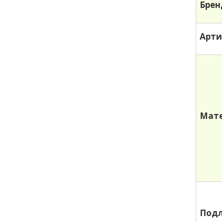
Брен
Арти
Мате
Под