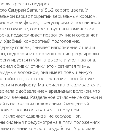
борка кресла в подарок.
ло Самурай Samurai SL-2 серого цвета. У
тальной каркас покрытый зеркальным хромом.
гономичной формы, с регулировкой поясничной
те и глубине, соответствует анатомическим
века, поддерживает позвоночник и сохраняет
у. Удобный комфортный подголовник,
держку головы, снимает напряжение с шеи и
ны, подголовник с возможностью регулировки
 регулируется глубина, высота и угол наклона.
риал обивки спинки это - сетчатая ткань,
мидным волокном, она имеет повышенную
остойкость, сетчатое плетение способствует
ости и комфорту. Материал изготавливается из
ериала с добавлением арамидных волокон, что
чески вечным. Раздельное отклонение спинки и
ией в нескольких положениях. Смещенный
воляет ногам оставаться на полу при
, исключает сдавливание сосудов ног.
ны сиденья предусмотрена в пяти положениях,
олнительный комфорт и удобство. У роликов