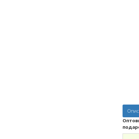
Опис
Оптов
подар