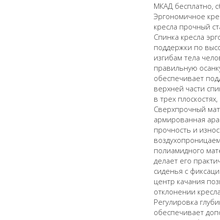
МКАД бесплатно, с
Эргономичное крес
кресла прочный с
Спинка кресла эр
поддержки по высо
изгибам тела чело
правильную осанк
обеспечивает под
верхней части спи
в трех плоскостях,
Сверхпрочный мате
армированная ара
прочность и износ
воздухопроницаем
полиамидного мат
делает его практи
сиденья с фиксац
центр качания поз
отклонении кресла
Регулировка глуби
обеспечивает доп