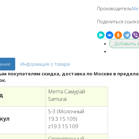
Производитель
Ме
Поделиться ссылко
Добавить 
ание
Информация о товаре
ым покупателям скидка, доставка по Москве в предела
ок.
Метта Самурай
д
Samurai
S-3 (Молочный
кул
19.3.15.109)
z19.3.15.109
Сверхпрочный