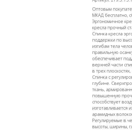
Оптовым покупател
МКАД бесплатно, с
Эргономичное крес
кресла прочный с
Спинка кресла эр
поддержки по высо
изгибам тела чело
правильную осанк
обеспечивает под
верхней части спи
в трех плоскостях,
Спинка с регулиро
глубине. Сверхпро
ткань, армирован
повышенную прочн
способствует воз
изготавливается 
арамидных волокон
Регулируемые в че
высоты, ширины, г