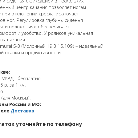
 и сиденья с фиксацией в нескольких
енный центр качания позволяет ногам
у при отклонении кресла, исключает
ов ног. Регулировка глубины сиденья
пяти положениях, обеспечивает
омфорт и удобство. У роликов уникальная
ткатывания.
murai S-3 (Молочный 19.3.15.109) – идеальный
й осанки и продуктивности.
кве:
 МКАД - бесплатно
 р. за 1 км.
но
 (для Москвы)!
оны России и МО:
деле
Доставка
аток уточняйте по телефону