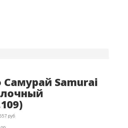
 Самурай Samurai
олочный
.109)
657 руб
109