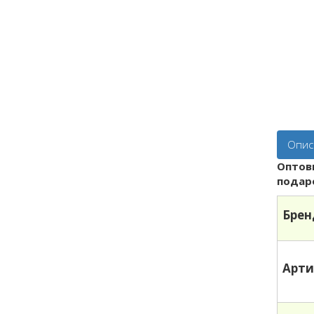
Опис
Оптов
подар
Брен
Арти