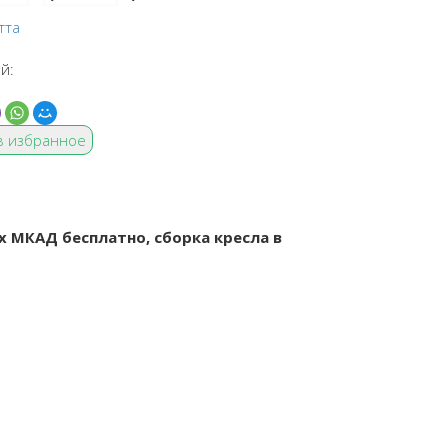
тта
й:
в избранное
х МКАД бесплатно, сборка кресла в