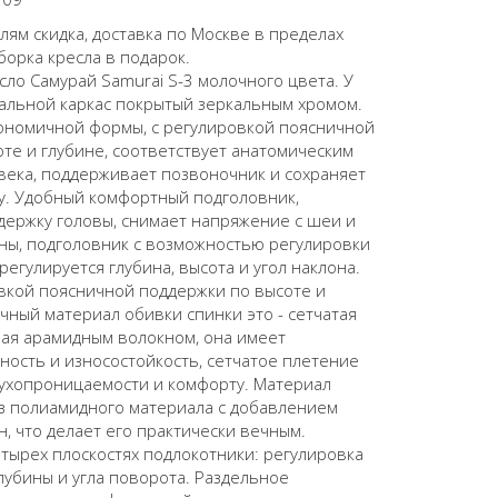
ям скидка, доставка по Москве в пределах
борка кресла в подарок.
ло Самурай Samurai S-3 молочного цвета. У
тальной каркас покрытый зеркальным хромом.
гономичной формы, с регулировкой поясничной
те и глубине, соответствует анатомическим
века, поддерживает позвоночник и сохраняет
у. Удобный комфортный подголовник,
держку головы, снимает напряжение с шеи и
ны, подголовник с возможностью регулировки
 регулируется глубина, высота и угол наклона.
вкой поясничной поддержки по высоте и
чный материал обивки спинки это - сетчатая
ная арамидным волокном, она имеет
ость и износостойкость, сетчатое плетение
духопроницаемости и комфорту. Материал
из полиамидного материала с добавлением
, что делает его практически вечным.
тырех плоскостях подлокотники: регулировка
лубины и угла поворота. Раздельное